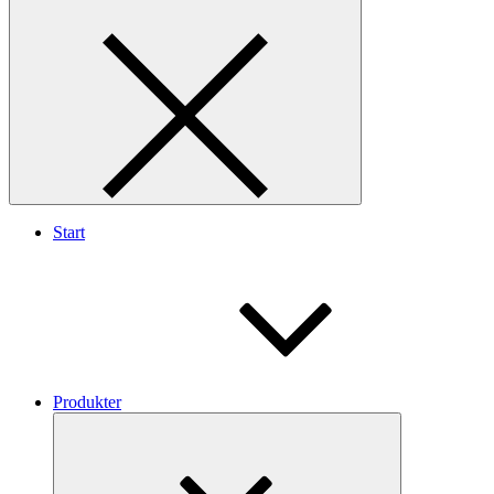
Start
Produkter
Collapse
child
menu