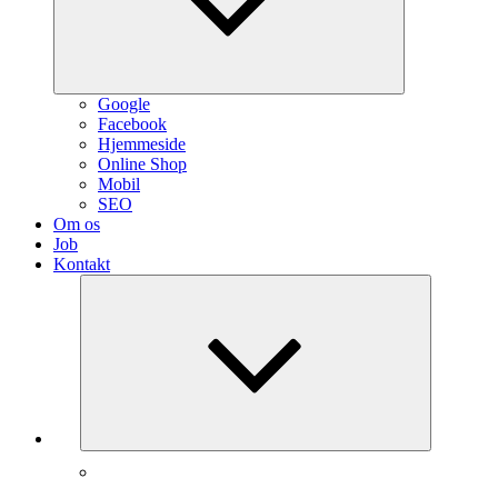
Google
Facebook
Hjemmeside
Online Shop
Mobil
SEO
Om os
Job
Kontakt
Expand
child
menu