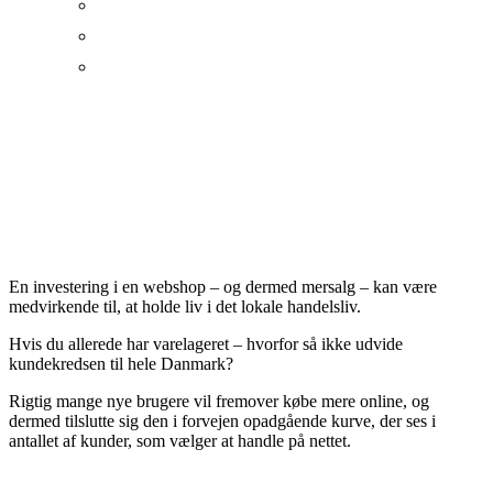
Online
Shop
Home
Produkter
Online
Shop
En investering i en webshop – og dermed mersalg – kan være
medvirkende til, at holde liv i det lokale handelsliv.
Hvis du allerede har varelageret – hvorfor så ikke udvide
kundekredsen til hele Danmark?
Rigtig mange nye brugere vil fremover købe mere online, og
dermed tilslutte sig den i forvejen opadgående kurve, der ses i
antallet af kunder, som vælger at handle på nettet.