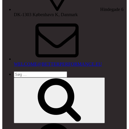
Hindegade 6
DK-1303 København K, Danmark
WELCOME@BETTERPERFORMANCE.EU
Søg
efter:
Søg